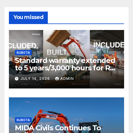
You missed
KUBOTA
Standard warranty extended
to 5 years/3,000 hours for R0
Series and SVL75-3 T&Cs
JULY 14, 2026
ADMIN
KUBOTA
MIDA Civils Continues To