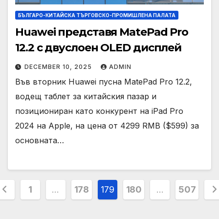
БЪЛГАРО-КИТАЙСКА ТЪРГОВСКО-ПРОМИШЛЕНА ПАЛАТА
Huawei представя MatePad Pro
12.2 с двуслоен OLED дисплей
DECEMBER 10, 2025
ADMIN
Във вторник Huawei пусна MatePad Pro 12.2,
водещ таблет за китайския пазар и
позициониран като конкурент на iPad Pro
2024 на Apple, на цена от 4299 RMB ($599) за
основната…
osts
1
…
178
179
180
…
507
agination