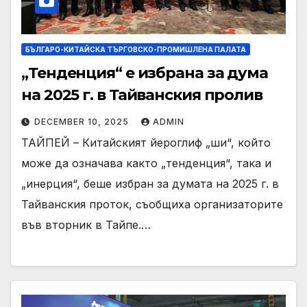
БЪЛГАРО-КИТАЙСКА ТЪРГОВСКО-ПРОМИШЛЕНА ПАЛАТА
„Тенденция“ е избрана за дума
на 2025 г. в Тайванския пролив
DECEMBER 10, 2025
ADMIN
ТАЙПЕЙ – Китайският йероглиф „ши“, който
може да означава както „тенденция“, така и
„инерция“, беше избран за думата на 2025 г. в
Тайванския проток, съобщиха организаторите
във вторник в Тайпе.…