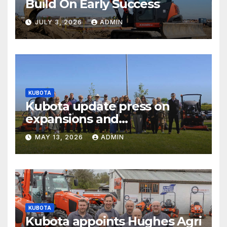
Build On Early Success
JULY 3, 2026
ADMIN
KUBOTA
Kubota update press on
expansions and
electrification of popular
MAY 13, 2026
ADMIN
mower ranges
KUBOTA
Kubota appoints Hughes Agri