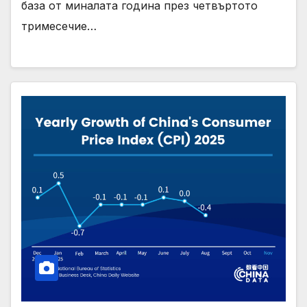
база от миналата година през четвъртото
тримесечие…