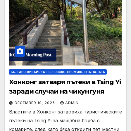
БЪЛГАРО-КИТАЙСКА ТЪРГОВСКО-ПРОМИШЛЕНА ПАЛАТА
Хонконг затваря пътеки в Tsing Yi
заради случаи на чикунгуня
DECEMBER 10, 2025
ADMIN
Властите в Хонконг затвориха туристическите
пътеки на Tsing Yi за мащабна борба с
комарите, след като бяха открити пет местни