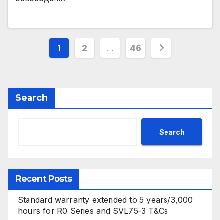
Posts
1
2
…
46
pagination
Search
Search
Recent Posts
Standard warranty extended to 5 years/3,000
hours for R0 Series and SVL75-3 T&Cs