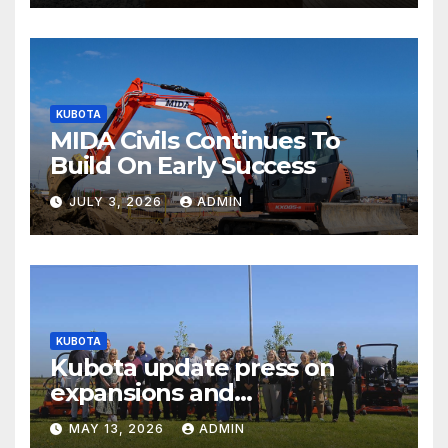
KUBOTA
MIDA Civils Continues To
Build On Early Success
JULY 3, 2026
ADMIN
KUBOTA
Kubota update press on
expansions and
electrification of popular
MAY 13, 2026
ADMIN
mower ranges