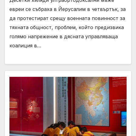
Десетки хиляди ултраортодоксални мъже
евреи се събраха в Йерусалим в четвъртък, за
да протестират срещу военната повинност за
тяхната общност, проблем, който предизвика
голямо напрежение в дясната управляваща
коалиция в…