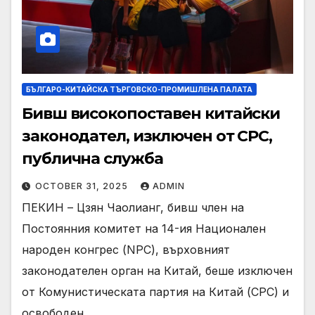
БЪЛГАРО-КИТАЙСКА ТЪРГОВСКО-ПРОМИШЛЕНА ПАЛАТА
Бивш високопоставен китайски
законодател, изключен от CPC,
публична служба
OCTOBER 31, 2025
ADMIN
ПЕКИН – Цзян Чаолианг, бивш член на
Постоянния комитет на 14-ия Национален
народен конгрес (NPC), върховният
законодателен орган на Китай, беше изключен
от Комунистическата партия на Китай (CPC) и
освободен…