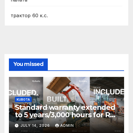
трактор 60 к.с.
You missed
KUBOTA
Standard warranty extended
to 5 years/3,000 hours for R0
Series and SVL75-3 T&Cs
JULY 14, 2026
ADMIN