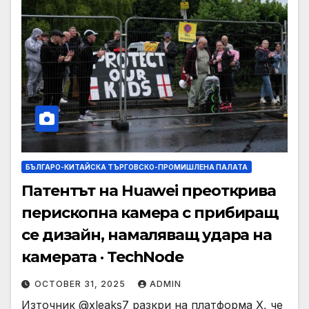
БЪЛГАРО-КИТАЙСКА ТЪРГОВСКО-ПРОМИШЛЕНА ПАЛАТА
Патентът на Huawei преоткрива
перископна камера с прибиращ
се дизайн, намаляващ удара на
камерата · TechNode
OCTOBER 31, 2025
ADMIN
Източник @xleaks7 разкри на платформа X, че