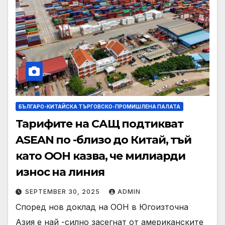
БЪЛГАРО-КИТАЙСКА ТЪРГОВСКО-ПРОМИШЛЕНА ПАЛАТА
Тарифите на САЩ подтикват
ASEAN по -близо до Китай, тъй
като ООН казва, че милиарди
износ на линия
SEPTEMBER 30, 2025
ADMIN
Според нов доклад на ООН в Югоизточна
Азия е най -силно засегнат от американските