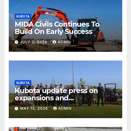
KUBOTA
MIDA Civils Continues To
Build On Early Success
JULY 3, 2026
ADMIN
KUBOTA
Kubota update press on
expansions and
electrification of popular
MAY 13, 2026
ADMIN
mower ranges