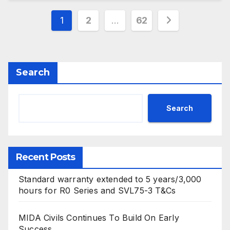
Posts
1
2
…
62
pagination
Search
Search
Recent Posts
Standard warranty extended to 5 years/3,000
hours for R0 Series and SVL75-3 T&Cs
MIDA Civils Continues To Build On Early
Success