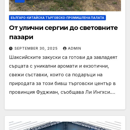
БЪЛГАРО-КИТАЙСКА ТЪРГОВСКО-ПРОМИШЛЕНА ПАЛАТА
От улични сергии до световните
пазари
SEPTEMBER 30, 2025
ADMIN
Шаксийските закуски са готови да завладеят
сърцата с уникални аромати и екзотични,
свежи съставки, които са подаръци на
природата за този бивш търговски център в
провинция Фуджиан, съобщава Ли Ингхси.…