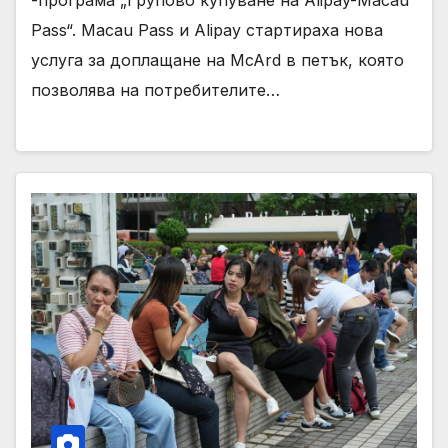
-програма „Групово купуване на Alipay-Macau
Pass“. Macau Pass и Alipay стартираха нова
услуга за доплащане на McArd в петък, която
позволява на потребителите…