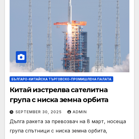
БЪЛГАРО-КИТАЙСКА ТЪРГОВСКО-ПРОМИШЛЕНА ПАЛАТА
Китай изстрелва сателитна
група с ниска земна орбита
SEPTEMBER 30, 2025
ADMIN
Дълга ракета за превозвач на 8 март, носеща
група спътници с ниска земна орбита,