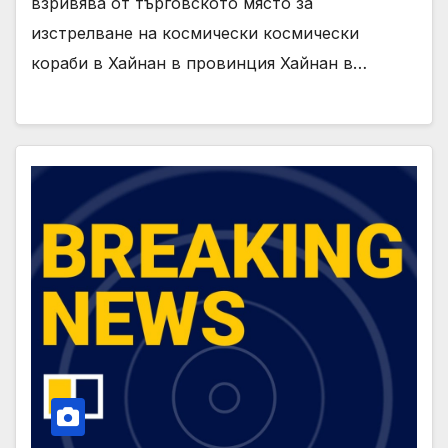
взривява от търговското място за
изстрелване на космически космически
кораби в Хайнан в провинция Хайнан в…