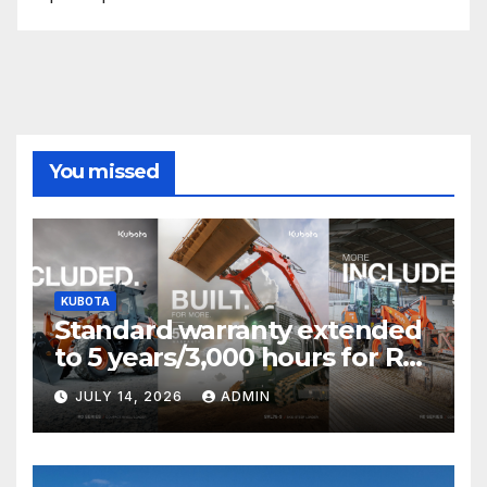
You missed
KUBOTA
Standard warranty extended
to 5 years/3,000 hours for R0
Series and SVL75-3 T&Cs
JULY 14, 2026
ADMIN