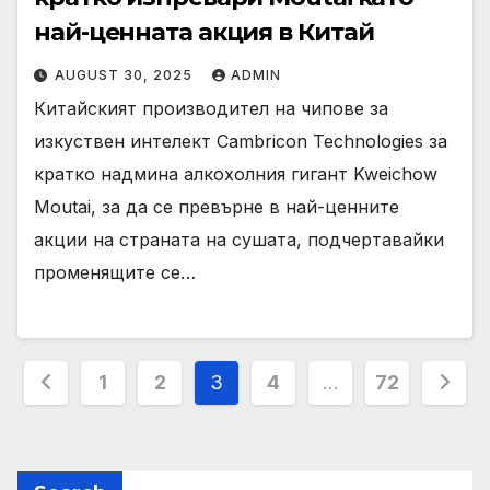
най-ценната акция в Китай
AUGUST 30, 2025
ADMIN
Китайският производител на чипове за
изкуствен интелект Cambricon Technologies за
кратко надмина алкохолния гигант Kweichow
Moutai, за да се превърне в най-ценните
акции на страната на сушата, подчертавайки
променящите се…
Posts
1
2
3
4
…
72
pagination