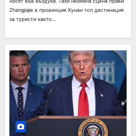
носят във въздуха. Тази неземна сцена прави
Zhangjiajie в провинция Хунан топ дестинация
за туристи както…