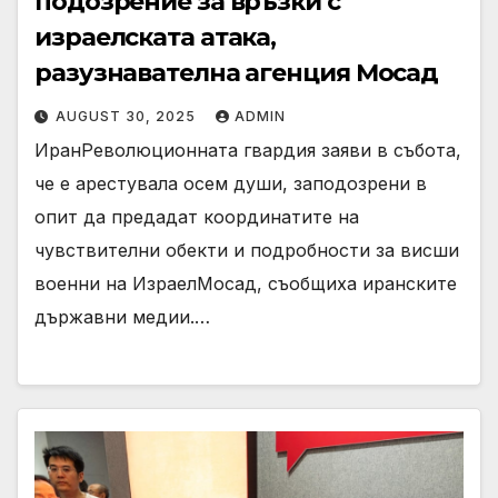
подозрение за връзки с
израелската атака,
разузнавателна агенция Мосад
AUGUST 30, 2025
ADMIN
ИранРеволюционната гвардия заяви в събота,
че е арестувала осем души, заподозрени в
опит да предадат координатите на
чувствителни обекти и подробности за висши
военни на ИзраелМосад, съобщиха иранските
държавни медии.…