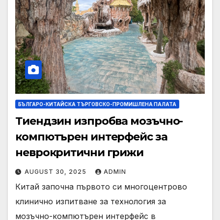
БЪЛГАРО-КИТАЙСКА ТЪРГОВСКО-ПРОМИШЛЕНА ПАЛАТА
Тиендзин изпробва мозъчно-
компютърен интерфейс за
неврокритични грижи
AUGUST 30, 2025
ADMIN
Китай започна първото си многоцентрово
клинично изпитване за технология за
мозъчно-компютърен интерфейс в