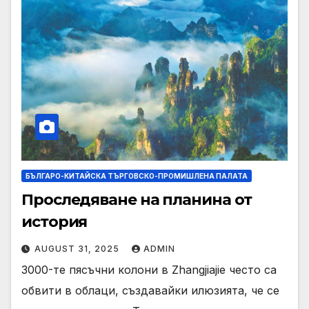
БЪЛГАРО-КИТАЙСКА ТЪРГОВСКО-ПРОМИШЛЕНА ПАЛАТА
Проследяване на планина от
история
AUGUST 31, 2025
ADMIN
3000-те пясъчни колони в Zhangjiajie често са
обвити в облаци, създавайки илюзията, че се