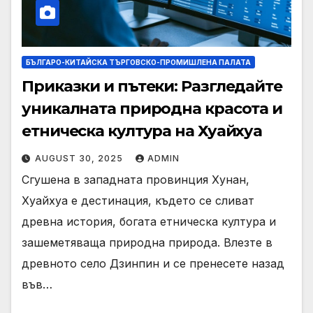
БЪЛГАРО-КИТАЙСКА ТЪРГОВСКО-ПРОМИШЛЕНА ПАЛАТА
Приказки и пътеки: Разгледайте
уникалната природна красота и
етническа култура на Хуайхуа
AUGUST 30, 2025
ADMIN
Сгушена в западната провинция Хунан,
Хуайхуа е дестинация, където се сливат
древна история, богата етническа култура и
зашеметяваща природна природа. Влезте в
древното село Дзинпин и се пренесете назад
във…