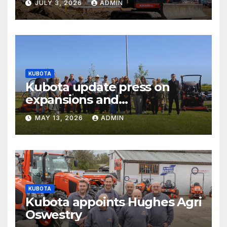
JULY 3, 2026
ADMIN
KUBOTA
Kubota update press on
expansions and
electrification of popular
MAY 13, 2026
ADMIN
mower ranges
KUBOTA
Kubota appoints Hughes Agri
Oswestry