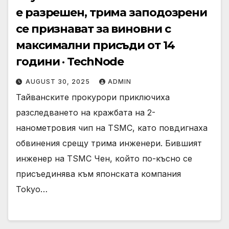
е разрешен, трима заподозрени
се признават за виновни с
максимални присъди от 14
години · TechNode
AUGUST 30, 2025
ADMIN
Тайванските прокурори приключиха
разследването на кражбата на 2-
нанометровия чип на TSMC, като повдигнаха
обвинения срещу трима инженери. Бившият
инженер на TSMC Чен, който по-късно се
присъединява към японската компания
Tokyo…