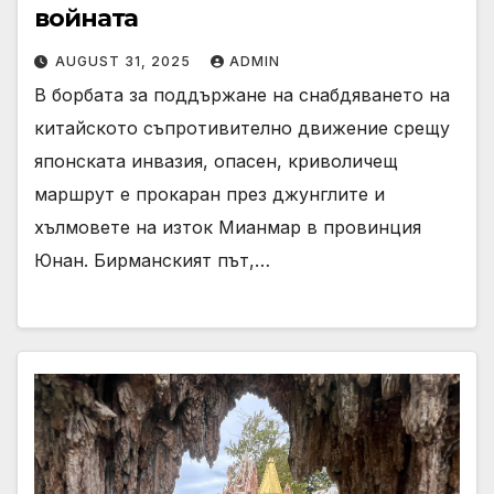
войната
AUGUST 31, 2025
ADMIN
В борбата за поддържане на снабдяването на
китайското съпротивително движение срещу
японската инвазия, опасен, криволичещ
маршрут е прокаран през джунглите и
хълмовете на изток Мианмар в провинция
Юнан. Бирманският път,…